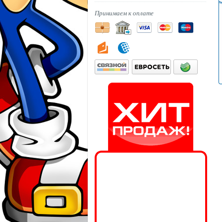
Принимаем к оплате
Хит
продаж!