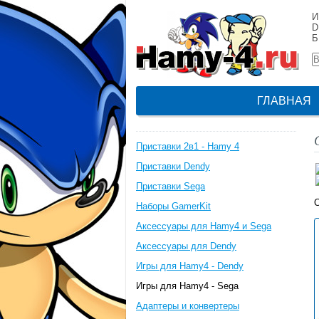
И
D
Б
ГЛАВНАЯ
Приставки 2в1 - Hamy 4
Приставки Dendy
Приставки Sega
С
Наборы GamerKit
Аксессуары для Hamy4 и Sega
Аксессуары для Dendy
Игры для Hamy4 - Dendy
Игры для Hamy4 - Sega
Адаптеры и конвертеры